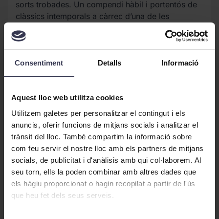
sorts trobades. Un compendi hàbil i portentós de
clàssics intemporals a càrrec d’una de les
creadores referencials del pop d’autor en català
contemporani. Cançons immenses com
serralades, amb un cel que les cobreix més ample
que mai i on l’instant més efímer pot esdevenir
Consentiment
Detalls
Informació
etern.” - Mireia Madroñero
Anna Andreu
, veu i guitarra /
Marina Arrufat
,
bateria i violí
Aquest lloc web utilitza cookies
Espectacle programat en col·laboració amb el
Utilitzem galetes per personalitzar el contingut i els
Centre d'Art i Natura de Farrera (CAN), amb motiu
anuncis, oferir funcions de mitjans socials i analitzar el
del seu 30è aniversari.
trànsit del lloc. També compartim la informació sobre
com feu servir el nostre lloc amb els partners de mitjans
socials, de publicitat i d'anàlisis amb qui col·laborem. Al
seu torn, ells la poden combinar amb altres dades que
els hàgiu proporcionat o hagin recopilat a partir de l'ús
que heu fet dels seus serveis.