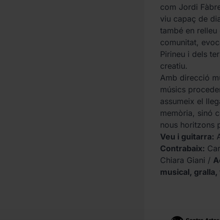
com Jordi Fàbre
viu capaç de di
també en relleu 
comunitat, evoca
Pirineu i dels t
creatiu.
Amb direcció mu
músics proceden
assumeix el lle
memòria, sinó c
nous horitzons p
Veu i guitarra:
A
Contrabaix:
Car
Chiara Giani /
A
musical, gralla, 