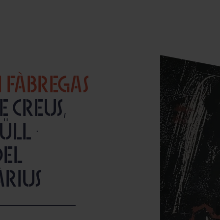
 FÀBREGAS
 Creus,
ll ·
del
àrius