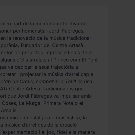
men part de la memòria col·lectiva del
 sonar per homenatjar Jordi Fàbregas,
 en la renovació de la música tradicional
porània. Fundador del Centre Artesà
 motor de projectes imprescindibles de la
 alguns d’ells arrelats al Pirineu com El Pont
gas va dedicar la seua trajectòria a
erpretar i projectar la música d’arrel cap al
l Cap de Creus, campaner a Taüll
és una
AT/ Centre Artesà Tradicionàrius que
rtori que Jordi Fàbregas va impulsar amb
Coses, La Murga, Primera Nota o el
’Arcalís.
una mirada nostàlgica o museística, la
a música d’arrel des de la creació
’experimentació i el joc, fidel a la manera