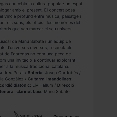
gas concebia la cultura popular: un espai
alogar amb el present. El concert posa
el vincle profund entre música, paisatge i
nt els sons, els oficis i les memòries del
erritoris que van marcar el seu univers
sical de Manu Sabaté i un equip de
ts d’universos diversos, l’espectacle
gat de Fàbregas no com una peça de
om una invitació a continuar explorant
er a la música tradicional catalana.
ndreu Peral /
Bateria:
Josep Cordobés /
la González /
Guitarra i mandolines:
cordió diatònic:
Liv Hallum /
Direcció
tenora i clarinet baix:
Manu Sabaté