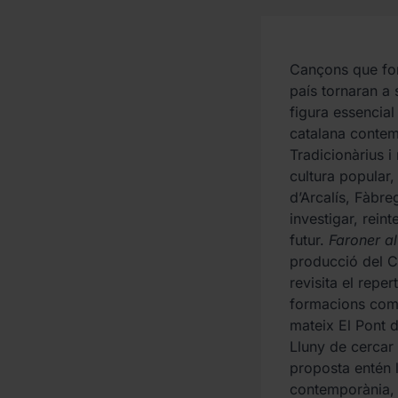
Cançons que for
país tornaran a
figura essencial
catalana contem
Tradicionàrius i
cultura popular,
d’Arcalís, Fàbre
investigar, reint
futur.
Faroner a
producció del C
revisita el repe
formacions com 
mateix El Pont d
Lluny de cercar 
proposta entén l
contemporània, l