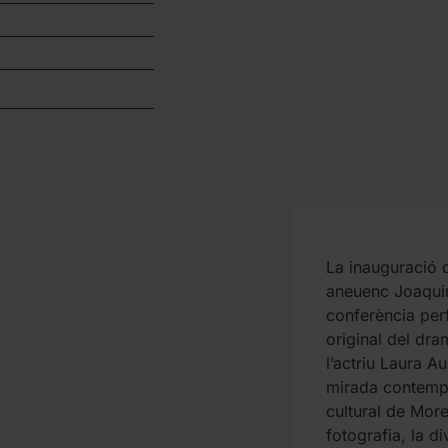
La inauguració d
aneuenc Joaqui
conferència pe
original del dra
l’actriu Laura A
mirada contempo
cultural de More
fotografia, la di