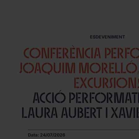
MENÚ
TANCAR
ESDEVENIMENT
CONFERÈNCIA PERFO
JOAQUIM MORELLÓ, P
EXCURSION
Acció performat
Laura Aubert i Xavi
Data: 24/07/2026