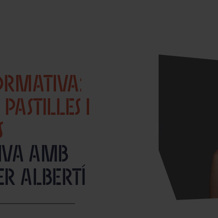
RMATIVA:
ASTILLES I
S
iva amb
er Albertí