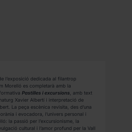
e l’exposició dedicada al filantrop
m Morelló es completarà amb la
rformativa
Pastilles i excursions
, amb text
maturg Xavier Albertí i interpretació de
ubert. La peça escènica revisita, des d’una
rània i evocadora, l’univers personal i
lló: la passió per l’excursionisme, la
vulgació cultural i l’amor profund per la Vall