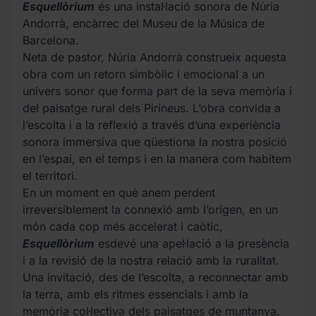
Esquellòrium
és una instal·lació sonora de Núria
Andorrà, encàrrec del Museu de la Música de
Barcelona.
Neta de pastor, Núria Andorrà construeix aquesta
obra com un retorn simbòlic i emocional a un
univers sonor que forma part de la seva memòria i
del paisatge rural dels Pirineus. L’obra convida a
l’escolta i a la reflexió a través d’una experiència
sonora immersiva que qüestiona la nostra posició
en l’espai, en el temps i en la manera com habitem
el territori.
En un moment en què anem perdent
irreversiblement la connexió amb l’origen, en un
món cada cop més accelerat i caòtic,
Esquellòrium
esdevé una apel·lació a la presència
i a la revisió de la nostra relació amb la ruralitat.
Una invitació, des de l’escolta, a reconnectar amb
la terra, amb els ritmes essencials i amb la
memòria col·lectiva dels paisatges de muntanya.