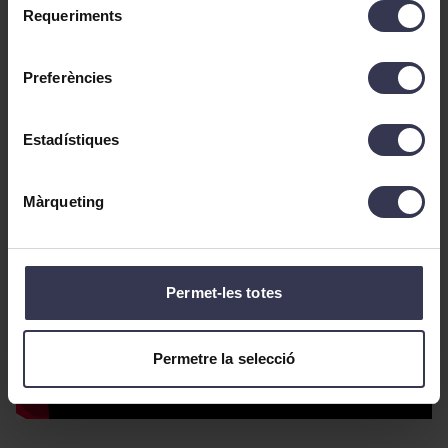
Requeriments
Vídeo:
Sara Boldú /
Cap tècnic:
Carles Borràs /
de
Tècnic de so:
Roc Mateu /
Producció:
Núria
consentiment
Andorrà.
Preferències
Horaris de la instal·lació: del 24 de juliol a l´1
d’agost d’11 a 13 hores i de 18 a 21 hores.
Activació diumenge 2 d'agost a les 11.30 hores
Estadístiques
amb
tRamat
.
Màrqueting
Permet-les totes
Permetre la selecció