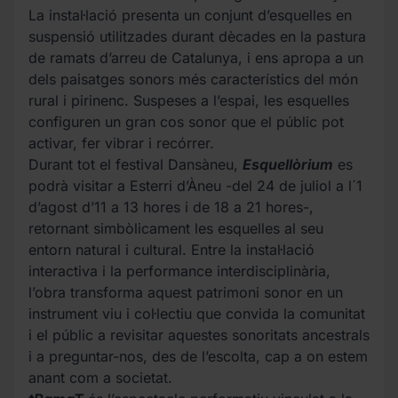
La instal·lació presenta un conjunt d’esquelles en
suspensió utilitzades durant dècades en la pastura
de ramats d’arreu de Catalunya, i ens apropa a un
dels paisatges sonors més característics del món
rural i pirinenc. Suspeses a l’espai, les esquelles
configuren un gran cos sonor que el públic pot
activar, fer vibrar i recórrer.
Durant tot el festival Dansàneu,
Esquellòrium
es
podrà visitar a Esterri d’Àneu -del 24 de juliol a l´1
d’agost d’11 a 13 hores i de 18 a 21 hores-,
retornant simbòlicament les esquelles al seu
entorn natural i cultural. Entre la instal·lació
interactiva i la performance interdisciplinària,
l’obra transforma aquest patrimoni sonor en un
instrument viu i col·lectiu que convida la comunitat
i el públic a revisitar aquestes sonoritats ancestrals
i a preguntar-nos, des de l’escolta, cap a on estem
anant com a societat.